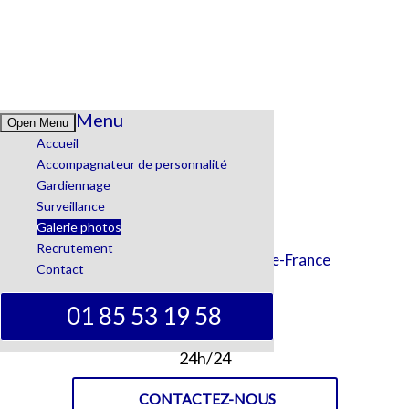
Menu
Open Menu
Accueil
Accompagnateur de personnalité
Gardiennage
Surveillance
Galerie photos
Recrutement
Intervention sur toute l'Ile-de-France
Contact
Horaires
01 85 53 19 58
7j/7
24h/24
CONTACTEZ-NOUS